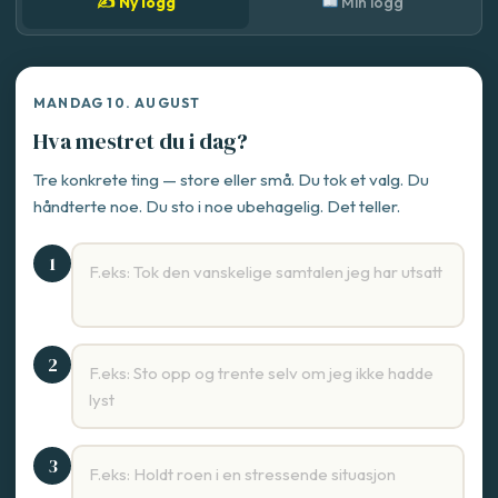
✍️ Ny logg
Min logg
MANDAG 10. AUGUST
Hva mestret du i dag?
Tre konkrete ting — store eller små. Du tok et valg. Du
håndterte noe. Du sto i noe ubehagelig. Det teller.
1
2
3