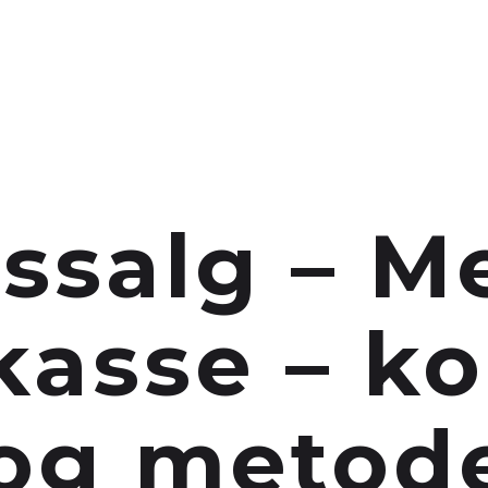
ART HER
VERKTØY
GRATIS COMMUNITY
TJEN
ssalg – M
kasse – k
og metode