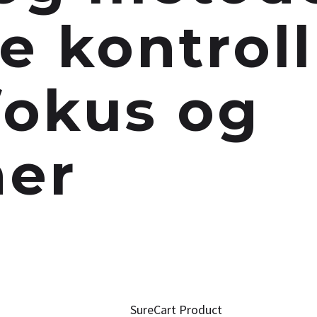
ke kontrol
fokus og
ner
Home
SureCart Product