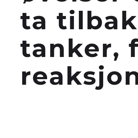
ta tilba
tanker, 
reaksjo