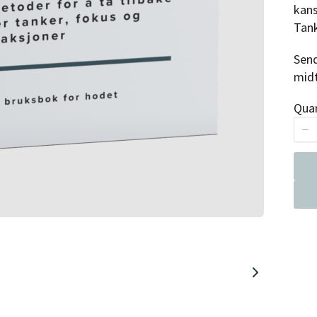
kans
Tank
Send
midt
Quan