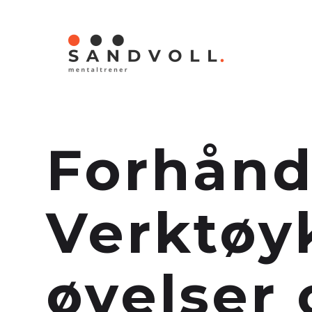
ST
Forhånd
Verktøy
øvelser 