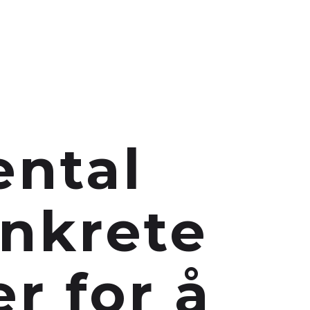
ESTER
PODCAST
BØKER
INFO
ental
onkrete
r for å