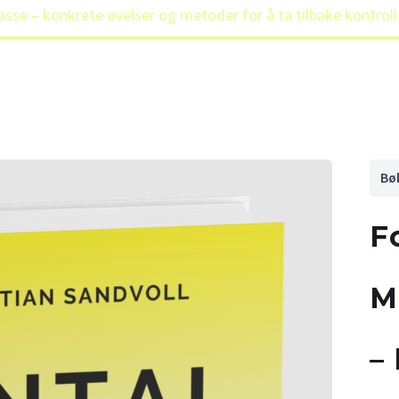
se – konkrete øvelser og metoder for å ta tilbake kontroll
Bø
F
M
–