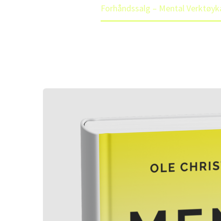
Forhåndssalg – Mental Verktøykas