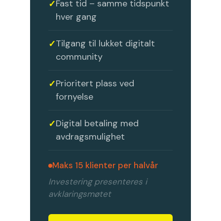
Fast tid – samme tidspunkt
hver gang
Tilgang til lukket digitalt
community
Prioritert plass ved
fornyelse
Digital betaling med
avdragsmulighet
Maks 15 klienter per halvår
Investering presenteres i
avklaringsmøtet