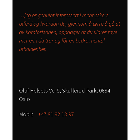
…jeg er genuint interessert i menneskers
atferd og hvordan du, gjennom å tørre å gå ut
av komfortsonen, oppdager at du klarer mye
mer enn du tror og får en bedre mental
utholdenhet.
Olaf Helsets Vei 5, Skullerud Park, 0694
Oslo
Mobil:
+47 91 92 13 97